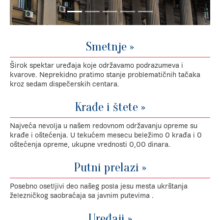
Smetnje »
Širok spektar uređaja koje održavamo podrazumeva i
kvarove. Neprekidno pratimo stanje problematičnih tačaka
kroz sedam dispečerskih centara.
Krađe i štete »
Najveća nevolja u našem redovnom održavanju opreme su
krađe i oštećenja. U tekućem mesecu beležimo 0 krađa i 0
oštećenja opreme, ukupne vrednosti 0,00 dinara.
Putni prelazi »
Posebno osetljivi deo našeg posla jesu mesta ukrštanja
železničkog saobraćaja sa javnim putevima .
Uređaji »