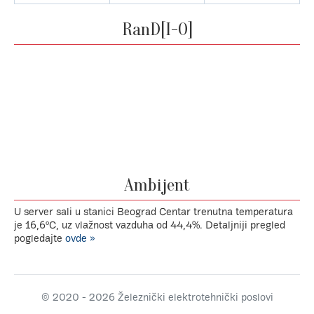
RanD[I-O]
Ambijent
U server sali u stanici Beograd Centar trenutna temperatura
je 16,6ºC, uz vlažnost vazduha od 44,4%. Detaljniji pregled
pogledajte
ovde »
© 2020 - 2026 Železnički elektrotehnički poslovi