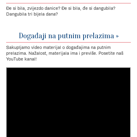
Đe si bila, zvijezdo danice? Đe si bila, đe si dangubila?
Dangubila tri bijela dana?
Događaji na putnim prelazima »
Sakupljamo video materijal o događajima na putnim
prelazima. Nažalost, materijala ima i previše. Posetite naš
YouTube kanal!