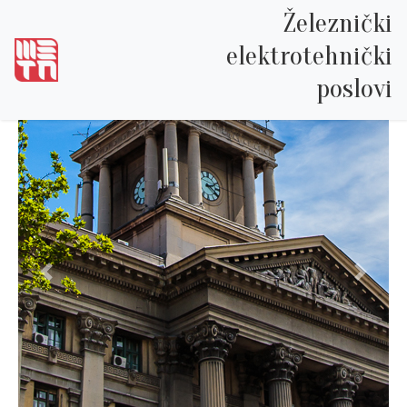
Železnički
elektrotehnički
poslovi
Prethodna
Sledeć