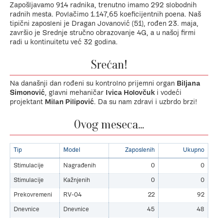
Zapošljavamo 914 radnika, trenutno imamo 292 slobodnih
radnih mesta. Povlačimo 1.147,65 koeficijentnih poena. Naš
tipični zaposleni je Dragan Jovanović (51), rođen 23. maja,
završio je Srednje stručno obrazovanje 4G, a u našoj firmi
radi u kontinuitetu već 32 godina.
Srećan!
Na današnji dan rođeni su kontrolno prijemni organ
Biljana
Simonović
, glavni mehaničar
Ivica Holovčuk
i vodeći
projektant
Milan Pilipović
. Da su nam zdravi i uzbrdo brzi!
Ovog meseca...
Tip
Model
Zaposlenih
Ukupno
Stimulacije
Nagrađenih
0
0
Stimulacije
Kažnjenih
0
0
Prekovremeni
RV-04
22
92
Dnevnice
Dnevnice
45
48