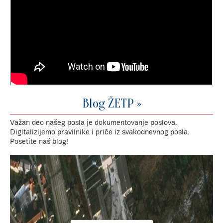
Blog ŽETP »
Važan deo našeg posla je dokumentovanje poslova.
Digitalizijemo pravilnike i priče iz svakodnevnog posla.
Posetite naš blog!